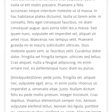
nulla ut elit mollis posuere. Praesent a felis
accumsan neque interdum molestie ut id massa. In
hac habitasse platea dictumst. Nulla ut lorem ante. In
convallis, felis eget consequat faucibus, mi diam
consequat augue, quis porta nibh leo a massa. Sed
quam nunc, vulputate vel imperdiet vel, aliquet sit
amet risus. Maecenas nec tempus velit. Praesent
gravida mi et mauris sollicitudin ultricies. Duis
molestie quam sem, ac faucibus velit. Curabitur dolor
dolor, fringilla vel fringilla tempor, ultricies sed tellus.
Cras aliquet, nulla a feugiat adipiscing, mi enim
ornare nisl, eu pellentesque nunc diam eu purus.
[blockquote]Donec pede justo, fringilla vel, aliquet
nec, vulputate eget, arcu. In enim justo, rhoncus ut,
imperdiet a, venenatis vitae, justo. Nullam dictum
felis eu pede mollis pretium. Integer tincidunt. Cras
dapibus. Vivamus elementum semper nisi. Aenean
vulputate eleifend tellus. Aenean leo ligula, porttitor
eu, consequat vitae, eleifend ac, enim. Aliquam lorem